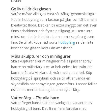
tavlan.
Ge liv till dricksglasen
Varför måste alla glas vara så tråkigt genomskinliga?
Köp in hobbyfärg som fastnar på glas och låt barnens
kreativitet flöda. Det kan bli extra snyggt om det även
finns schabloner och frystejp tillgängligt. Detta inte
minst om det är lite äldre barn som ska göra glasen
fina. Se till att köpa rätt sorts
hobbyfärg
så den inte
lossnar när glasen körs i diskmaskinen.
Måla skulpturer och minifigurer
Ska skulpturer eller minifigurer målas passar spray
bättre än målarfärg. Det är helt enkelt för svårt att
komma åt alla vinklar och vrår med en pensel. Köp
hobbyfärg på sprayburk och se till att använda en
skyddslåda när sprayningen genomförs. I annat fall är
risken att mer än bara gubbarna byter färg.
Vattenfärg – För alla barn
Vattenfärger kanske är den vanligaste varianten av
hobbyfärg till barn. Det finns flera fördelar med