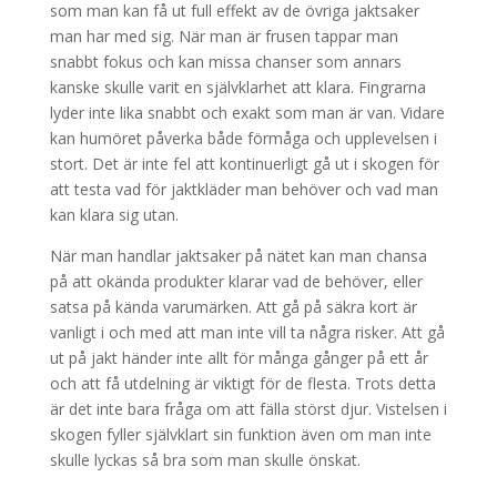
som man kan få ut full effekt av de övriga jaktsaker
man har med sig. När man är frusen tappar man
snabbt fokus och kan missa chanser som annars
kanske skulle varit en självklarhet att klara. Fingrarna
lyder inte lika snabbt och exakt som man är van. Vidare
kan humöret påverka både förmåga och upplevelsen i
stort. Det är inte fel att kontinuerligt gå ut i skogen för
att testa vad för jaktkläder man behöver och vad man
kan klara sig utan.
När man handlar jaktsaker på nätet kan man chansa
på att okända produkter klarar vad de behöver, eller
satsa på kända varumärken. Att gå på säkra kort är
vanligt i och med att man inte vill ta några risker. Att gå
ut på jakt händer inte allt för många gånger på ett år
och att få utdelning är viktigt för de flesta. Trots detta
är det inte bara fråga om att fälla störst djur. Vistelsen i
skogen fyller självklart sin funktion även om man inte
skulle lyckas så bra som man skulle önskat.