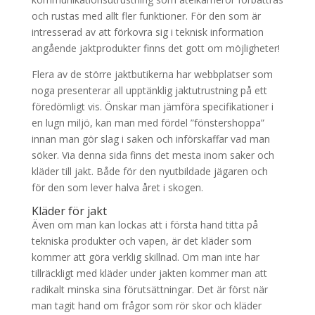
och rustas med allt fler funktioner. För den som är
intresserad av att förkovra sig i teknisk information
angående jaktprodukter finns det gott om möjligheter!
Flera av de större jaktbutikerna har webbplatser som
noga presenterar all upptänklig jaktutrustning på ett
föredömligt vis. Önskar man jämföra specifikationer i
en lugn miljö, kan man med fördel ”fönstershoppa”
innan man gör slag i saken och införskaffar vad man
söker. Via denna sida finns det mesta inom saker och
kläder till jakt. Både för den nyutbildade jägaren och
för den som lever halva året i skogen.
Kläder för jakt
Även om man kan lockas att i första hand titta på
tekniska produkter och vapen, är det kläder som
kommer att göra verklig skillnad. Om man inte har
tillräckligt med kläder under jakten kommer man att
radikalt minska sina förutsättningar. Det är först när
man tagit hand om frågor som rör skor och kläder