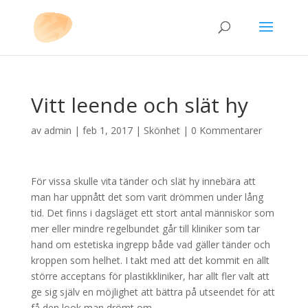
Vitt leende och slät hy
av
admin
|
feb 1, 2017
|
Skönhet
|
0 Kommentarer
För vissa skulle vita tänder och slät hy innebära att
man har uppnått det som varit drömmen under lång
tid. Det finns i dagsläget ett stort antal människor som
mer eller mindre regelbundet går till kliniker som tar
hand om estetiska ingrepp både vad gäller tänder och
kroppen som helhet. I takt med att det kommit en allt
större acceptans för plastikkliniker, har allt fler valt att
ge sig själv en möjlighet att bättra på utseendet för att
få den look man drömt om.